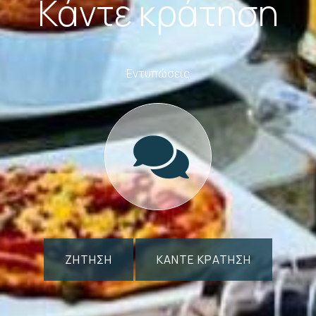
Κάντε κράτηση
Εντυπώσεις
ΖΉΤΗΣΗ
ΚΆΝΤΕ ΚΡΆΤΗΣΗ